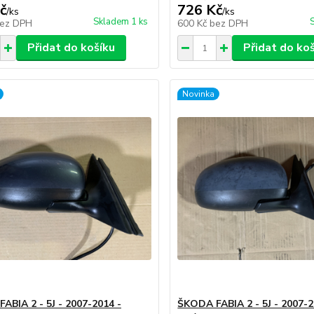
č
726 Kč
/
ks
/
ks
Skladem 1 ks
ez DPH
600 Kč
bez DPH
Přidat do košíku
Přidat do ko
Novinka
ABIA 2 - 5J - 2007-2014 -
ŠKODA FABIA 2 - 5J - 2007-2