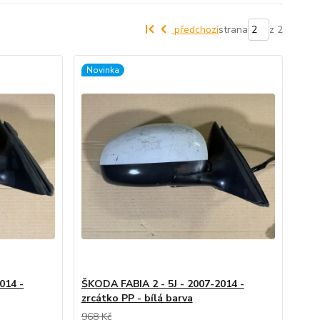
předchozí
strana
z 2
Novinka
014 -
ŠKODA FABIA 2 - 5J - 2007-2014 -
zrcátko PP - bílá barva
968 Kč