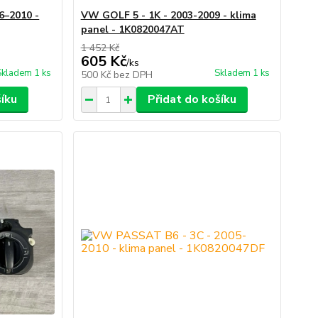
6–2010 -
VW GOLF 5 - 1K - 2003-2009 - klima
panel - 1K0820047AT
1 452 Kč
605 Kč
/
ks
Skladem 1 ks
Skladem 1 ks
500 Kč
bez DPH
šíku
Přidat do košíku