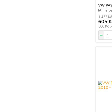
VW PASS
klima p
1 452 Kč
605 K
500 Kč
b