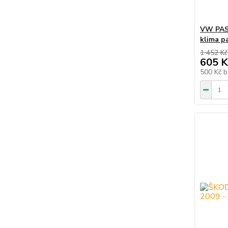
VW PASS
klima p
1 452 Kč
605 K
500 Kč
b