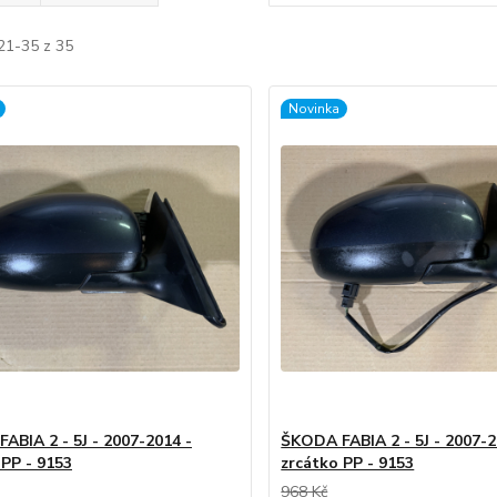
21-35 z 35
Novinka
ABIA 2 - 5J - 2007-2014 -
ŠKODA FABIA 2 - 5J - 2007-2
 PP - 9153
zrcátko PP - 9153
968 Kč