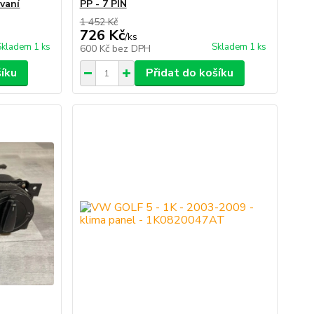
ovaní
PP - 7 PIN
1 452 Kč
726 Kč
/
ks
Skladem 1 ks
Skladem 1 ks
600 Kč
bez DPH
šíku
Přidat do košíku