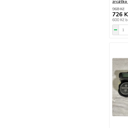
zrcátko
968 Kč
726 K
600 Kč
b