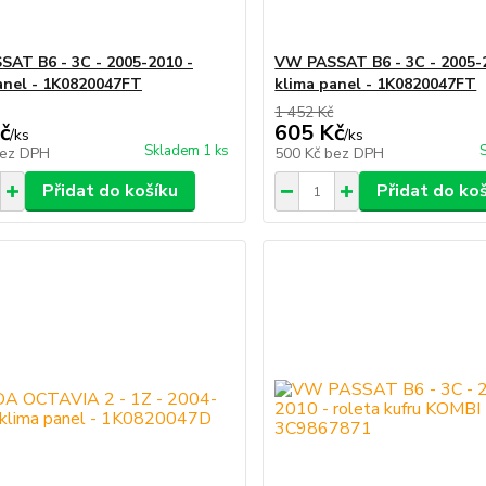
AT B6 - 3C - 2005-2010 -
VW PASSAT B6 - 3C - 2005-
anel - 1K0820047FT
klima panel - 1K0820047FT
1 452 Kč
č
605 Kč
/
ks
/
ks
Skladem 1 ks
ez DPH
500 Kč
bez DPH
Přidat do košíku
Přidat do ko