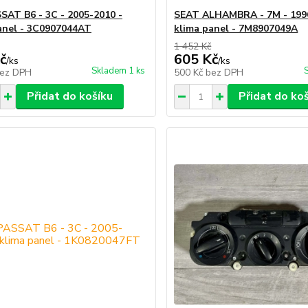
AT B6 - 3C - 2005-2010 -
SEAT ALHAMBRA - 7M - 199
anel - 3C0907044AT
klima panel - 7M8907049A
1 452 Kč
č
605 Kč
/
ks
/
ks
Skladem 1 ks
ez DPH
500 Kč
bez DPH
Přidat do košíku
Přidat do ko