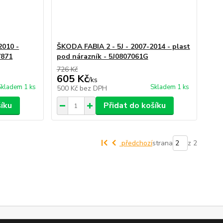
2010 -
ŠKODA FABIA 2 - 5J - 2007-2014 - plast
7871
pod nárazník - 5J0807061G
726 Kč
605 Kč
/
ks
Skladem 1 ks
Skladem 1 ks
500 Kč
bez DPH
šíku
Přidat do košíku
předchozí
strana
z 2