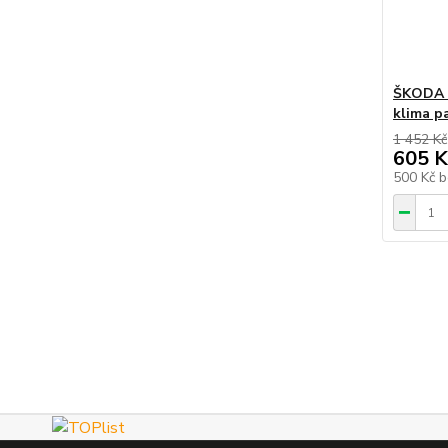
ŠKODA O
klima p
1 452 Kč
605 K
500 Kč
b