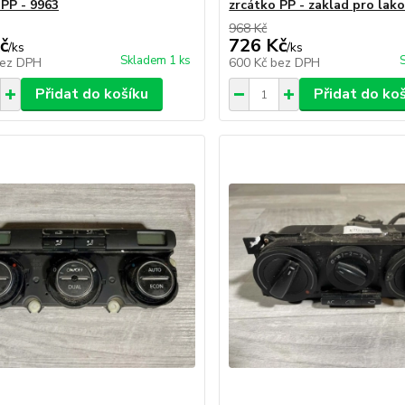
 PP - 9963
zrcátko PP - zaklad pro lak
968 Kč
č
726 Kč
/
ks
/
ks
Skladem 1 ks
ez DPH
600 Kč
bez DPH
Přidat do košíku
Přidat do ko