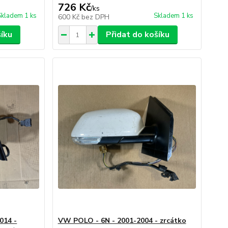
726 Kč
/
ks
Skladem 1 ks
Skladem 1 ks
600 Kč
bez DPH
šíku
Přidat do košíku
014 -
VW POLO - 6N - 2001-2004 - zrcátko