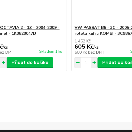
CTAVIA 2 - 1Z - 2004-2009 -
VW PASSAT B6 - 3C - 2005-
anel - 1K0820047D
roleta kufru KOMBI - 3C986
1 452 Kč
č
605 Kč
/
ks
/
ks
Skladem 1 ks
ez DPH
500 Kč
bez DPH
Přidat do košíku
Přidat do ko