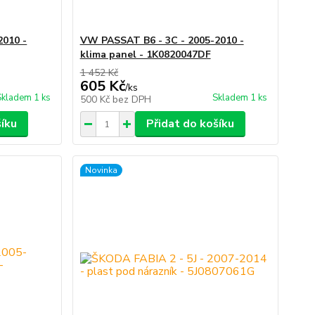
2010 -
VW PASSAT B6 - 3C - 2005-2010 -
klima panel - 1K0820047DF
1 452 Kč
605 Kč
/
ks
Skladem 1 ks
Skladem 1 ks
500 Kč
bez DPH
šíku
Přidat do košíku
Novinka