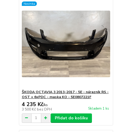
Novinka
ŠKODA OCTAVIA 3 2013-2017 - 5E - nárazník RS -
OST + 6xPDC - maska KO - 5E0807221F
4 235 Kč
/
ks
Skladem 1 ks
3 500 Kč
bez DPH
Přidat do košíku