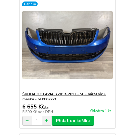
Novinka
ŠKODA OCTAVIA 3 2013-2017 - 5E - nárazník +
maska - 5E0807221
6 655 Kč
/
ks
Skladem 1 ks
5 500 Kč
bez DPH
Přidat do košíku