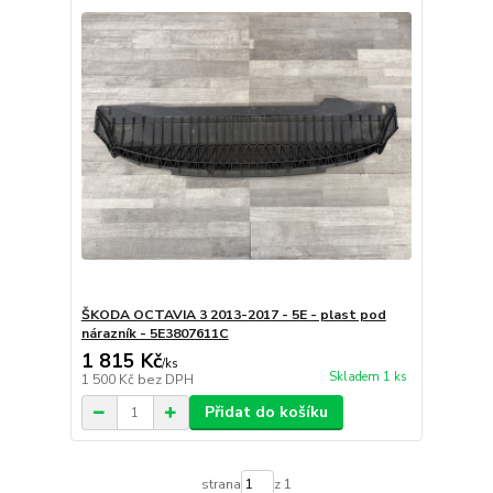
ŠKODA OCTAVIA 3 2013-2017 - 5E - plast pod
nárazník - 5E3807611C
1 815 Kč
/
ks
Skladem 1 ks
1 500 Kč
bez DPH
Přidat do košíku
strana
z 1