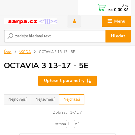
0
ks
za
0,00 Kč
Menu
Hledat
Úvod
ŠKODA
OCTAVIA 3 13-17 - 5E
OCTAVIA 3 13-17 - 5E
Upřesnit parametry
Nejnovější
Nejlevnější
Nejdražší
Zobrazuji 1-7 z 7
strana
z 1