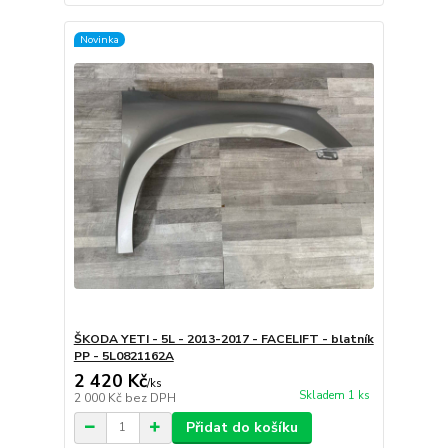
Novinka
ŠKODA YETI - 5L - 2013-2017 - FACELIFT - blatník
PP - 5L0821162A
2 420 Kč
/
ks
Skladem 1 ks
2 000 Kč
bez DPH
Přidat do košíku