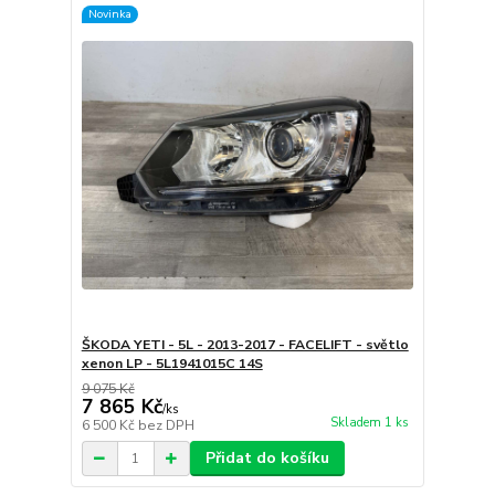
Novinka
ŠKODA YETI - 5L - 2013-2017 - FACELIFT - světlo
xenon LP - 5L1941015C 14S
9 075 Kč
7 865 Kč
/
ks
Skladem 1 ks
6 500 Kč
bez DPH
Přidat do košíku