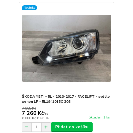
Novinka
ŠKODA YETI - 5L - 2013-2017 - FACELIFT - světlo
xenon LP - 5L1941015C 20S
7 865 Kč
7 260 Kč
/
ks
Skladem 1 ks
6 000 Kč
bez DPH
Přidat do košíku