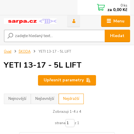
0
ks
za
0,00 Kč
Menu
Hledat
Úvod
ŠKODA
YETI 13-17 - 5L LIFT
YETI 13-17 - 5L LIFT
Upřesnit parametry
Nejnovější
Nejlevnější
Nejdražší
Zobrazuji 1-4 z 4
strana
z 1