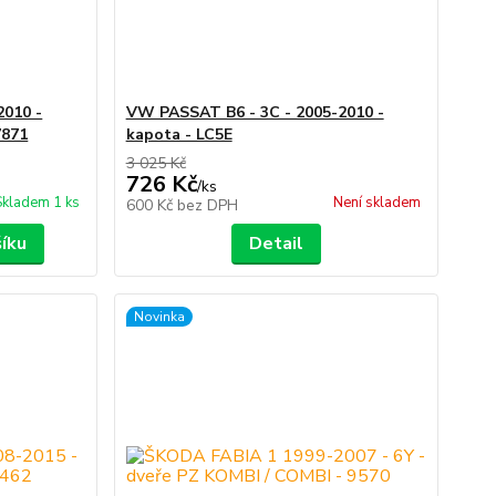
2010 -
VW PASSAT B6 - 3C - 2005-2010 -
7871
kapota - LC5E
3 025 Kč
726 Kč
/
ks
Skladem 1 ks
Není skladem
600 Kč
bez DPH
šíku
Detail
Novinka