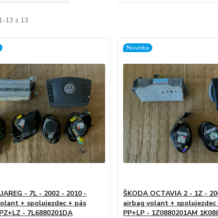
1-13 z 13
Novinka
REG - 7L - 2002 - 2010 -
ŠKODA OCTAVIA 2 - 1Z - 20
volant + spolujezdec + pás
airbag volant + spolujezdec
PZ+LZ - 7L6880201DA
PP+LP - 1Z0880201AM 1K08