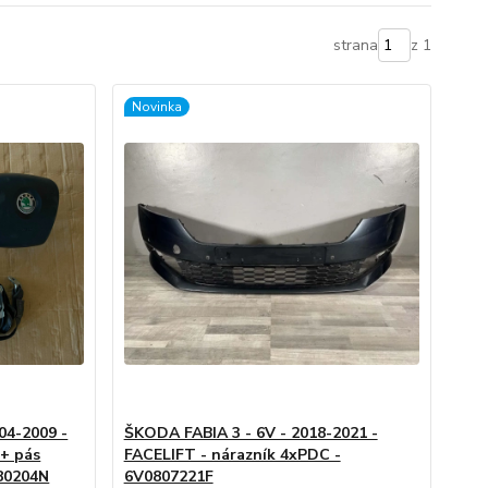
strana
z 1
Novinka
04-2009 -
ŠKODA FABIA 3 - 6V - 2018-2021 -
 + pás
FACELIFT - nárazník 4xPDC -
80204N
6V0807221F