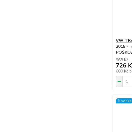
VW TRA
2015 - 
POŠKO
968 Kč
726 K
600 Kč
b
Novinka