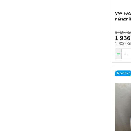
VW PASS
nárazní
3 025 Kč
1 936
1 600 K
Novinka