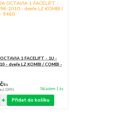
OCTAVIA 1 FACELIFT - 1U -
10 - dveře LZ KOMBI / COMBI -
č
/
ks
Skladem 1 ks
ez DPH
Přidat do košíku