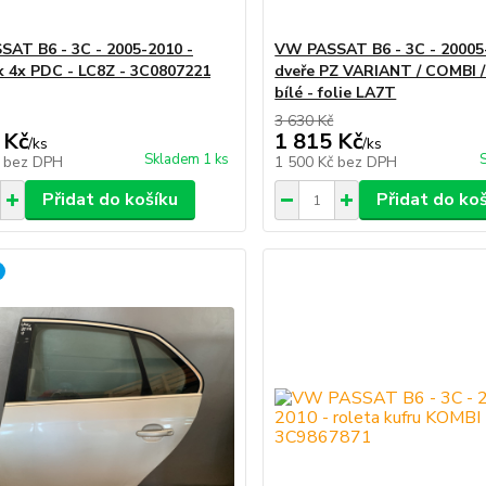
AT B6 - 3C - 2005-2010 -
VW PASSAT B6 - 3C - 20005
k 4x PDC - LC8Z - 3C0807221
dveře PZ VARIANT / COMBI /
bílé - folie LA7T
3 630 Kč
 Kč
1 815 Kč
/
ks
/
ks
Skladem 1 ks
č
bez DPH
1 500 Kč
bez DPH
Přidat do košíku
Přidat do ko