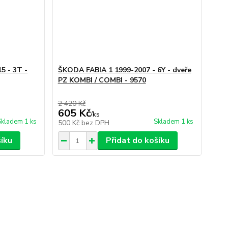
5 - 3T -
ŠKODA FABIA 1 1999-2007 - 6Y - dveře
PZ KOMBI / COMBI - 9570
2 420 Kč
605 Kč
/
ks
Skladem 1 ks
Skladem 1 ks
500 Kč
bez DPH
šíku
Přidat do košíku