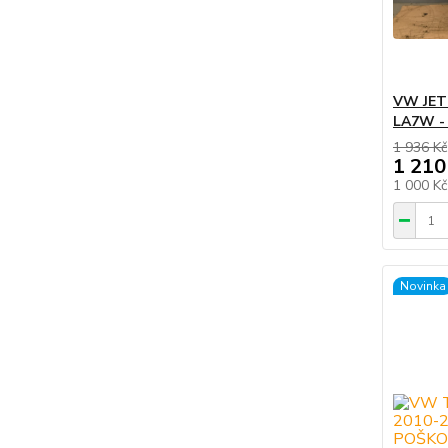
VW JETT
LA7W -
1 936 Kč
1 210
1 000 K
Novinka