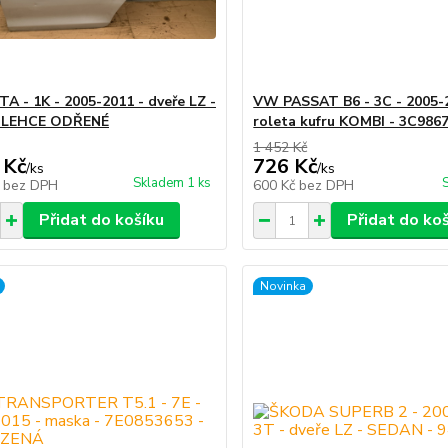
A - 1K - 2005-2011 - dveře LZ -
VW PASSAT B6 - 3C - 2005-
 LEHCE ODŘENÉ
roleta kufru KOMBI - 3C986
1 452 Kč
 Kč
726 Kč
/
ks
/
ks
Skladem 1 ks
č
bez DPH
600 Kč
bez DPH
Přidat do košíku
Přidat do ko
Novinka