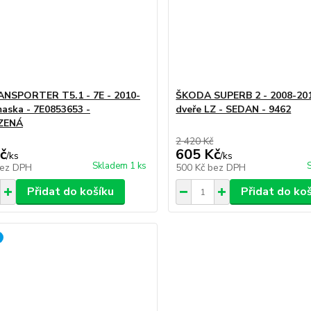
NSPORTER T5.1 - 7E - 2010-
ŠKODA SUPERB 2 - 2008-201
maska - 7E0853653 -
dveře LZ - SEDAN - 9462
ZENÁ
2 420 Kč
č
605 Kč
/
ks
/
ks
Skladem 1 ks
ez DPH
500 Kč
bez DPH
Přidat do košíku
Přidat do ko