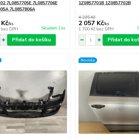
02 7L0857705E 7L0857706E
1Z0857701B 1Z0857702B
805A 7L0857806A
4 235 Kč
 Kč
2 057 Kč
/
ks
/
ks
Skladem 1 ks
č
bez DPH
1 700 Kč
bez DPH
Přidat do košíku
Přidat do ko
Novinka