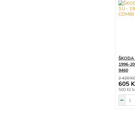
ŠKODA 
1996-20
9460
2 420 Kč
605 K
500 Kč
b