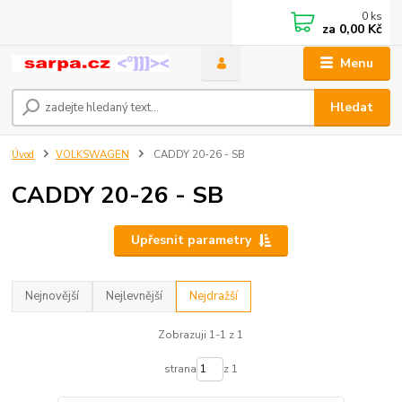
0
ks
za
0,00 Kč
Menu
Hledat
Úvod
VOLKSWAGEN
CADDY 20-26 - SB
CADDY 20-26 - SB
Upřesnit parametry
Nejnovější
Nejlevnější
Nejdražší
Zobrazuji 1-1 z 1
strana
z 1