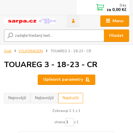
0
ks
za
0,00 Kč
Menu
Hledat
Úvod
VOLKSWAGEN
TOUAREG 3 - 18-23 - CR
TOUAREG 3 - 18-23 - CR
Upřesnit parametry
Nejnovější
Nejlevnější
Nejdražší
Zobrazuji 1-1 z 1
strana
z 1