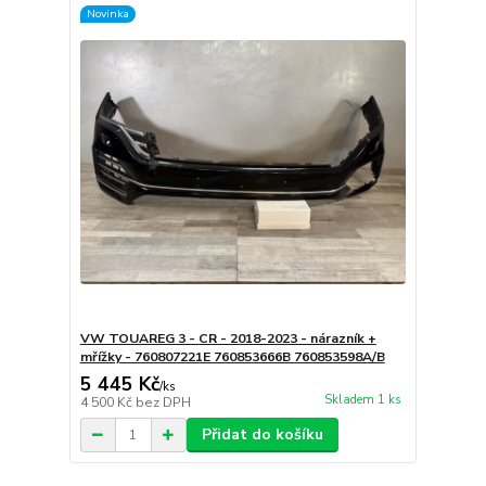
Novinka
VW TOUAREG 3 - CR - 2018-2023 - nárazník +
mřížky - 760807221E 760853666B 760853598A/B
5 445 Kč
/
ks
Skladem 1 ks
4 500 Kč
bez DPH
Přidat do košíku