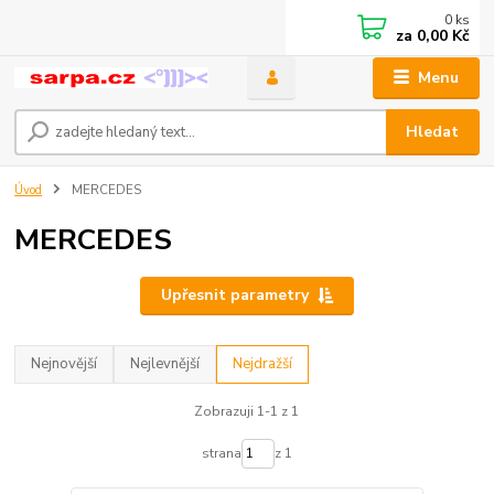
0
ks
za
0,00 Kč
Menu
Hledat
Úvod
MERCEDES
MERCEDES
Upřesnit parametry
Nejnovější
Nejlevnější
Nejdražší
Zobrazuji 1-1 z 1
strana
z 1