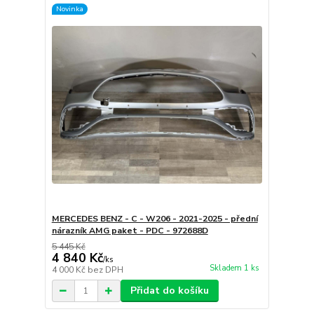
Novinka
MERCEDES BENZ - C - W206 - 2021-2025 - přední
nárazník AMG paket - PDC - 972688D
5 445 Kč
4 840 Kč
/
ks
Skladem 1 ks
4 000 Kč
bez DPH
Přidat do košíku