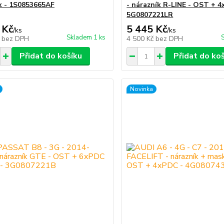
k - 1S0853665AF
- nárazník R-LINE - OST + 
5G0807221LR
 Kč
5 445 Kč
/
ks
/
ks
Skladem 1 ks
č
bez DPH
4 500 Kč
bez DPH
Přidat do košíku
Přidat do ko
Novinka