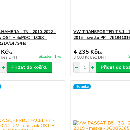
HAMBRA - 7N - 2010-2022 -
VW TRANSPORTER T5.1 - 7E
k OST + 4xPDC - LC9X -
2015 - světlo PP - 7E194101
21A/E/F/G/H/J
 Kč
4 235 Kč
/
ks
/
ks
Skladem 1 ks
č
bez DPH
3 500 Kč
bez DPH
Přidat do košíku
Přidat do ko
Novinka