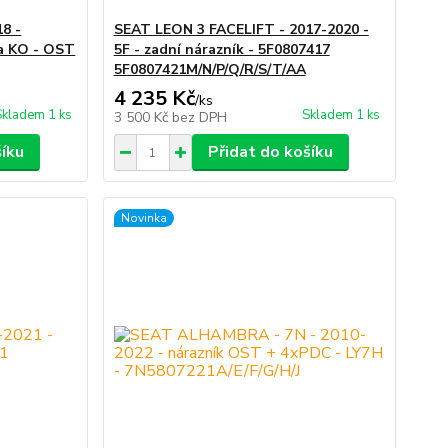
18 -
SEAT LEON 3 FACELIFT - 2017-2020 -
ka KO - OST
5F - zadní nárazník - 5F0807417
5F0807421M/N/P/Q/R/S/T/AA
4 235 Kč
/
ks
Skladem 1 ks
Skladem 1 ks
3 500 Kč
bez DPH
šíku
Přidat do košíku
Novinka