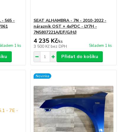
- 565 -
SEAT ALHAMBRA - 7N - 2010-2022 -
7061
nárazník OST + 4xPDC - LY7H -
7N5807221A/E/F/G/H/J
4 235 Kč
/
ks
Skladem 1 ks
Skladem 1 ks
3 500 Kč
bez DPH
šíku
Přidat do košíku
Novinka