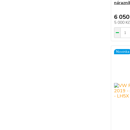
nárazní
6 050
5 000 K
Novinka