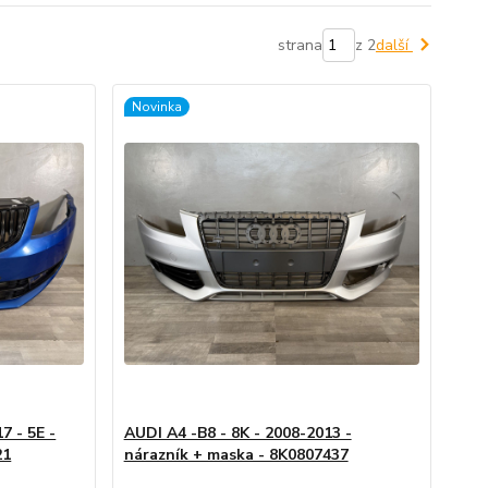
strana
z 2
další
Novinka
 - 5E -
AUDI A4 -B8 - 8K - 2008-2013 -
21
nárazník + maska - 8K0807437