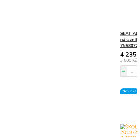
SEAT AL
nárazní
7N58072
4 235
3 500 K
Novinka