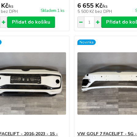
 Kč
6 655 Kč
/
ks
/
ks
Skladem 1 ks
č
bez DPH
5 500 Kč
bez DPH
Přidat do košíku
Přidat do ko
Novinka
ACELIFT - 2016-2023 - 1S -
VW GOLF 7 FACELIFT - 5G -