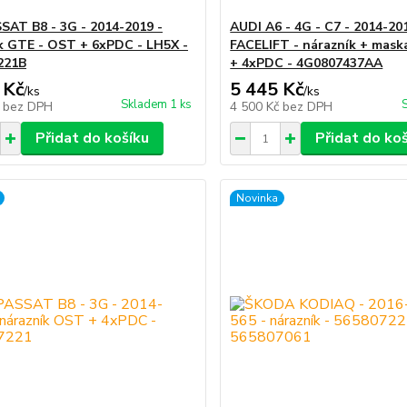
AT B8 - 3G - 2014-2019 -
AUDI A6 - 4G - C7 - 2014-20
k GTE - OST + 6xPDC - LH5X -
FACELIFT - nárazník + mas
221B
+ 4xPDC - 4G0807437AA
 Kč
5 445 Kč
/
ks
/
ks
Skladem 1 ks
č
bez DPH
4 500 Kč
bez DPH
Přidat do košíku
Přidat do ko
Novinka