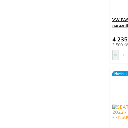
VW PASS
nárazní
4 235
3 500 K
Novinka