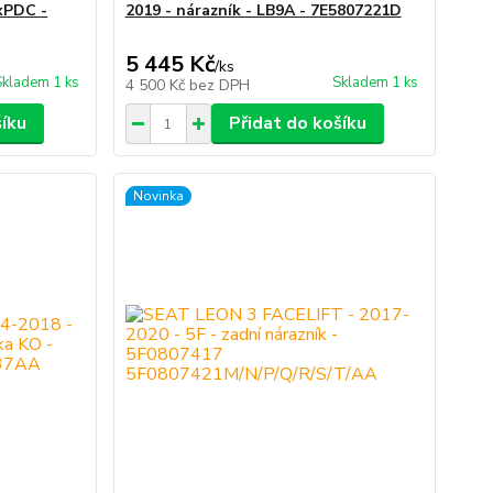
4xPDC -
2019 - nárazník - LB9A - 7E5807221D
5 445 Kč
/
ks
Skladem 1 ks
Skladem 1 ks
4 500 Kč
bez DPH
šíku
Přidat do košíku
Novinka