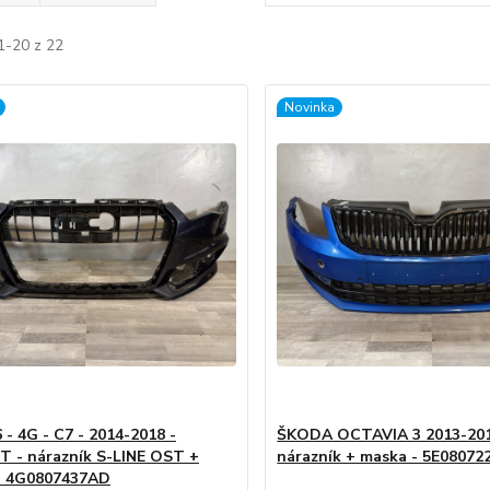
1-20 z 22
Novinka
 - 4G - C7 - 2014-2018 -
ŠKODA OCTAVIA 3 2013-2017
T - nárazník S-LINE OST +
nárazník + maska - 5E08072
- 4G0807437AD