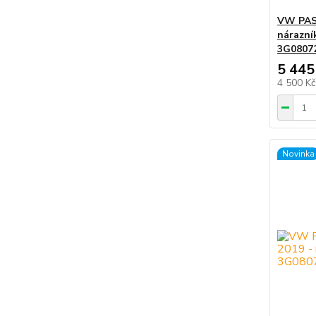
VW PASS
nárazní
3G0807
5 445
4 500 K
Novinka