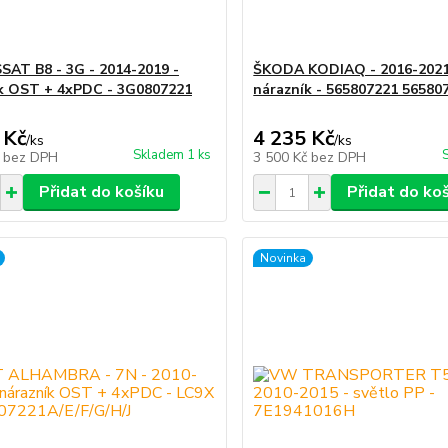
AT B8 - 3G - 2014-2019 -
ŠKODA KODIAQ - 2016-2021 
k OST + 4xPDC - 3G0807221
nárazník - 565807221 56580
 Kč
4 235 Kč
/
ks
/
ks
Skladem 1 ks
č
bez DPH
3 500 Kč
bez DPH
Přidat do košíku
Přidat do ko
Novinka