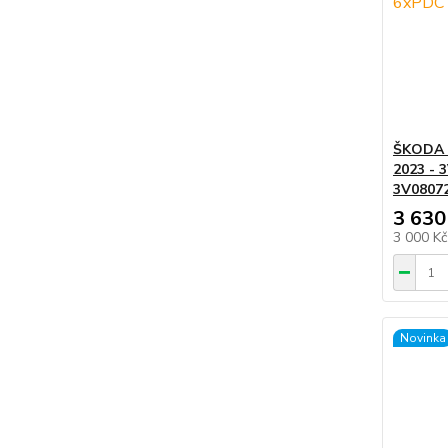
ŠKODA 
2023 - 
3V0807
3 630
3 000 K
Novinka