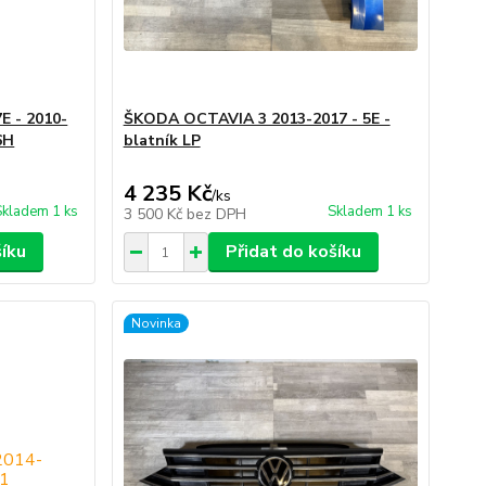
 - 2010-
ŠKODA OCTAVIA 3 2013-2017 - 5E -
6H
blatník LP
4 235 Kč
/
ks
Skladem 1 ks
Skladem 1 ks
3 500 Kč
bez DPH
šíku
Přidat do košíku
Novinka