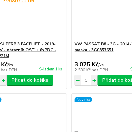
SUPERB 3 FACELIFT - 2019-
VW PASSAT B8 - 3G - 2014-
3V - nárazník OST + 6xPDC -
maska - 3G0853651
221M
 Kč
3 025 Kč
/
ks
/
ks
Skladem 1 ks
č
bez DPH
2 500 Kč
bez DPH
Přidat do košíku
Přidat do ko
Novinka