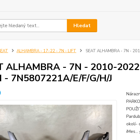
Hledat
SEAT
ALHAMBRA - 17-22 - 7N - LIFT
SEAT ALHAMBRA - 7N - 2010-
 ALHAMBRA - 7N - 2010-2022 
 - 7N5807221A/E/F/G/H/J
Náraz
PARKO
POUŽIT
Pardub
okolí-
iMes...