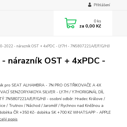
Přihlášení
0
ks
za
0,00 Kč
2022 - nárazník OST + 4xPDC - LY7H - 7N5807221A/E/F/G/H/J
- nárazník OST + 4xPDC -
ník pro SEAT ALHAMBRA - 7N PRO OSTŘIKOVAČE A 4X
VACÍ SENZORYAKOYA SILVER - LY7H / Y7HORIGINÁL DÍL
Ý 7N5807221A/E/F/G/H/J - osobní odběr: Hradec Králove /
ice / Trutnov / Náchod / Jaroměř / Rychnov nad Kněžnou a
 dobírka ČR +350 Kč- dobírka SK +700 Kč WHATSAPP - APPLE
celý popis