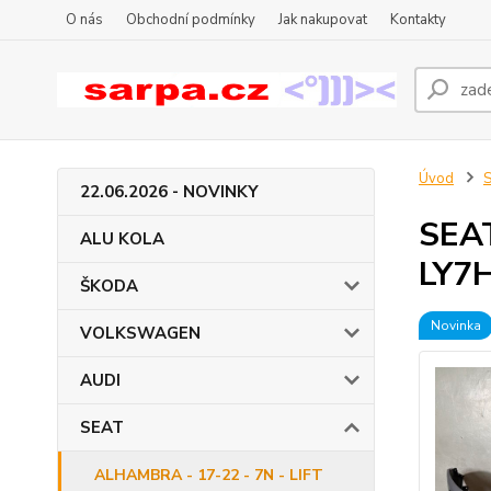
O nás
Obchodní podmínky
Jak nakupovat
Kontakty
Úvod
22.06.2026 - NOVINKY
SEAT
ALU KOLA
LY7H
ŠKODA
Novinka
VOLKSWAGEN
AUDI
SEAT
ALHAMBRA - 17-22 - 7N - LIFT