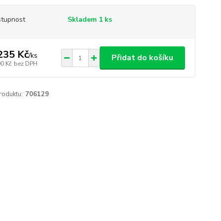
tupnost
Skladem 1 ks
235 Kč
/
ks
Přidat do košíku
00 Kč
bez DPH
roduktu:
706129