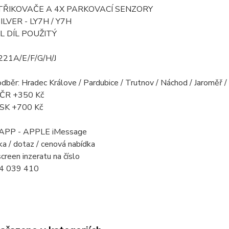
TŘIKOVAČE A 4X PARKOVACÍ SENZORY
LVER - LY7H / Y7H
L DÍL POUŽITÝ
21A/E/F/G/H/J
odběr: Hradec Králove / Pardubice / Trutnov / Náchod / Jaroměř 
a ČR +350 Kč
a SK +700 Kč
PP - APPLE iMessage
a / dotaz / cenová nabídka
creen inzeratu na číslo
4 039 410