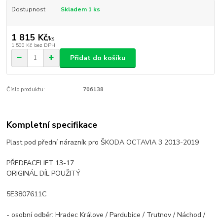
Dostupnost
Skladem 1 ks
1 815 Kč
/
ks
1 500 Kč
bez DPH
Přidat do košíku
Číslo produktu:
706138
Kompletní specifikace
Plast pod přední nárazník pro ŠKODA OCTAVIA 3 2013-2019
PŘEDFACELIFT 13-17
ORIGINÁL DÍL POUŽITÝ
5E3807611C
- osobní odběr: Hradec Králove / Pardubice / Trutnov / Náchod /