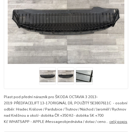
Plast pod přední nárazník pro ŠKODA OCTAVIA 3 2013-
2019 PŘEDFACELIFT 13-17ORIGINÁL DÍL POUŽITÝ 5E3807611C - osobní
odběr: Hradec Králove / Pardubice / Trutnov / Náchod / Jaroměř / Rychnov
nad Kněžnou a okolí- dobírka ČR +350 Kč- dobírka SK +700
Kč WHATSAPP - APPLE iMessageobjednávka / dotaz / ceno...
celý popis