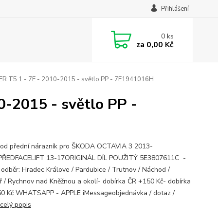
Přihlášení
0
ks
za
0,00 Kč
5.1 - 7E - 2010-2015 - světlo PP - 7E1941016H
2015 - světlo PP -
pod přední nárazník pro ŠKODA OCTAVIA 3 2013-
PŘEDFACELIFT 13-17ORIGINÁL DÍL POUŽITÝ 5E3807611C -
 odběr: Hradec Králove / Pardubice / Trutnov / Náchod /
ř / Rychnov nad Kněžnou a okolí- dobírka ČR +150 Kč- dobírka
0 Kč WHATSAPP - APPLE iMessageobjednávka / dotaz /
celý popis