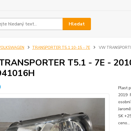
Hledat
VOLKSWAGEN
TRANSPORTER T5.1 10-15 - 7E
VW TRANSPORTER T
RANSPORTER T5.1 - 7E - 2010-
941016H
Plast 
2019 
osobní
Jaromě
SK +25
ceno...