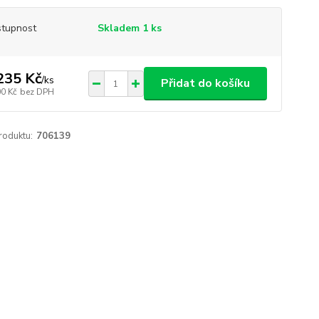
tupnost
Skladem 1 ks
235 Kč
/
ks
Přidat do košíku
00 Kč
bez DPH
roduktu:
706139