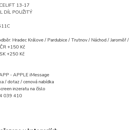
ELIFT 13-17
L DÍL POUŽITÝ
611C
odběr: Hradec Králove / Pardubice / Trutnov / Náchod / Jaroměř 
a ČR +150 Kč
a SK +250 Kč
PP - APPLE iMessage
a / dotaz / cenová nabídka
creen inzeratu na číslo
4 039 410