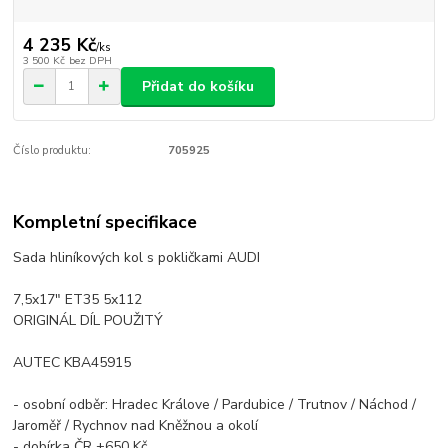
4 235 Kč
/
ks
3 500 Kč
bez DPH
Přidat do košíku
Číslo produktu:
705925
Kompletní specifikace
Sada hliníkových kol s pokličkami AUDI
7,5x17" ET35 5x112
ORIGINÁL DÍL POUŽITÝ
AUTEC KBA45915
- osobní odběr: Hradec Králove / Pardubice / Trutnov / Náchod /
Jaroměř / Rychnov nad Kněžnou a okolí
- dobírka ČR +650 Kč