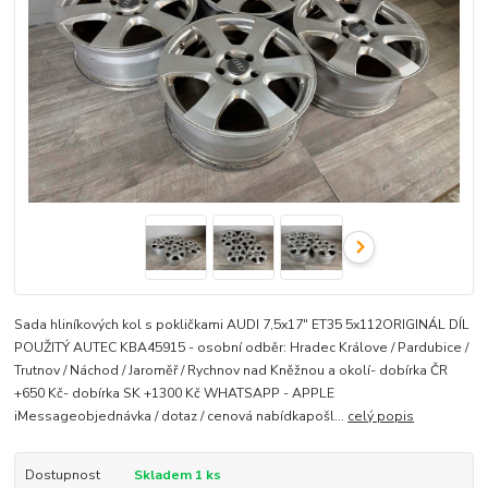
Sada hliníkových kol s pokličkami AUDI 7,5x17" ET35 5x112ORIGINÁL DÍL
POUŽITÝ AUTEC KBA45915 - osobní odběr: Hradec Králove / Pardubice /
Trutnov / Náchod / Jaroměř / Rychnov nad Kněžnou a okolí- dobírka ČR
+650 Kč- dobírka SK +1300 Kč WHATSAPP - APPLE
iMessageobjednávka / dotaz / cenová nabídkapošl...
celý popis
Dostupnost
Skladem 1 ks