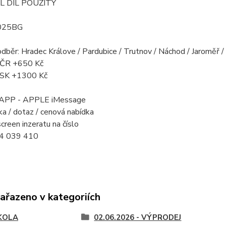
L DÍL POUŽITÝ
025BG
odběr: Hradec Králove / Pardubice / Trutnov / Náchod / Jaroměř 
a ČR +650 Kč
a SK +1300 Kč
PP - APPLE iMessage
a / dotaz / cenová nabídka
creen inzeratu na číslo
4 039 410
zařazeno v kategoriích
KOLA
02.06.2026 - VÝPRODEJ