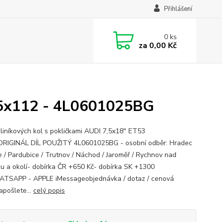
Přihlášení
0
ks
za
0,00 Kč
 5x112 - 4L0601025BG
liníkových kol s pokličkami AUDI 7,5x18" ET53
RIGINÁL DÍL POUŽITÝ 4L0601025BG - osobní odběr: Hradec
e / Pardubice / Trutnov / Náchod / Jaroměř / Rychnov nad
u a okolí- dobírka ČR +650 Kč- dobírka SK +1300
TSAPP - APPLE iMessageobjednávka / dotaz / cenová
apošlete...
celý popis