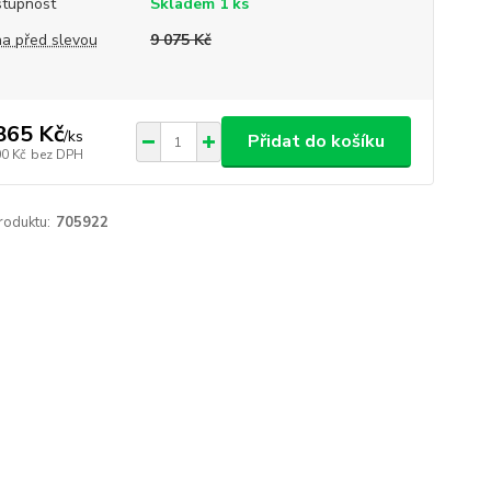
tupnost
Skladem 1 ks
a před slevou
9 075 Kč
865 Kč
/
ks
Přidat do košíku
00 Kč
bez DPH
roduktu:
705922