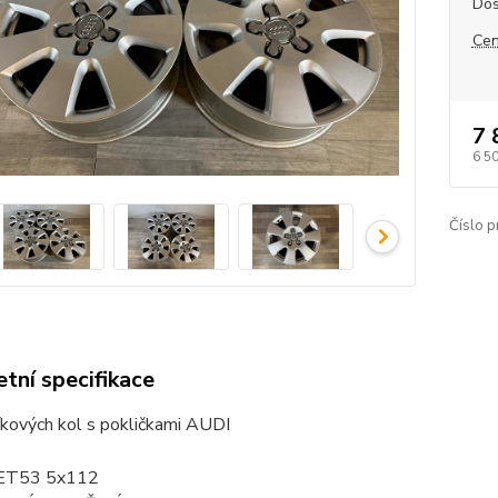
Dos
Cen
7 
6 5
Číslo p
tní specifikace
íkových kol s pokličkami AUDI
 ET53 5x112