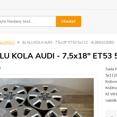
Hledat
ALU KOLA
4x ALU KOLA AUDI - 7,5x18" ET53 5x112 - 4L0601025BG
LU KOLA AUDI - 7,5x18" ET53
Sada h
5x112O
Králov
Kněžno
Kč WHA
nabídk