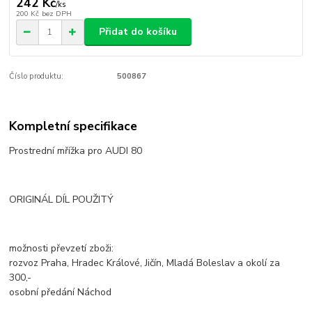
242 Kč
/
ks
200 Kč
bez DPH
Přidat do košíku
Číslo produktu:
500867
Kompletní specifikace
Prostrední mřížka pro AUDI 80
ORIGINÁL DÍL POUŽITÝ
možnosti převzetí zboži:
rozvoz Praha, Hradec Králové, Jičín, Mladá Boleslav a okolí za
300,-
osobní předání Náchod