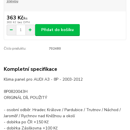
slevou
363 Kč
/
ks
300 Kč
bez DPH
Přidat do košíku
Číslo produktu:
702480
Kompletní specifikace
Klima panel pro AUDI A3 - 8P - 2003-2012
8P0820043H
ORIGINÁL DÍL POUŽITÝ
- osobní odběr: Hradec Králove / Pardubice / Trutnov / Náchod /
Jaroměř / Rychnov nad Kněžnou a okolí
- dobírka po ČR +150 Kč
- dobírka Zásilkovna +100 Kč