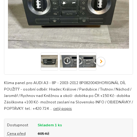
Klima panel pro AUDI A3 - 8P - 2003-2012 8P0820043HORIGINÁL DÍL
POUŽITÝ - osobní odběr: Hradec Králove / Pardubice / Trutnov / Náchod /
Jaroměř / Rychnov nad Kněžnou a okolí- dobírka po ČR +150 Kč- dobírka
Zásilkovna +100 Kč- možnost zaslaní na Slovensko INFO / OBJEDNÁVKY /
POPTÁVKY: tel.: +420 724 ...
celý popis
Dostupnost
Skladem 1 ks
Cena před
605 Kč