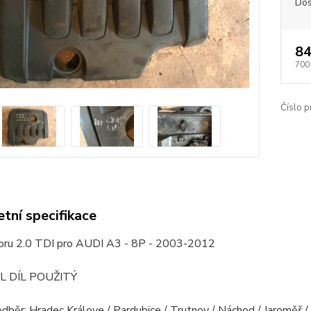
Dos
84
700
Číslo p
tní specifikace
oru 2.0 TDI pro AUDI A3 - 8P - 2003-2012
L DÍL POUŽITÝ
odběr: Hradec Králove / Pardubice / Trutnov / Náchod / Jaroměř 