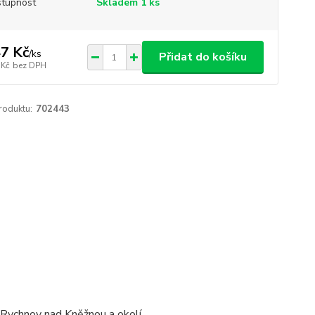
tupnost
Skladem 1 ks
7 Kč
/
ks
Přidat do košíku
 Kč
bez DPH
roduktu:
702443
/ Rychnov nad Kněžnou a okolí