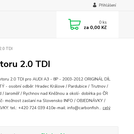
Přihlášení
0
ks
za
0,00 Kč
2.0 TDI
toru 2.0 TDI
otoru 2.0 TDI pro AUDI A3 - 8P - 2003-2012 ORIGINÁL DÍL
Ý - osobní odběr: Hradec Králove / Pardubice / Trutnov /
 / Jaroměř / Rychnov nad Kněžnou a okolí- dobírka po ČR
č- možnost zaslaní na Slovensko INFO / OBJEDNÁVKY /
KY: tel.: +420 724 039 410e-mail: info@carbonfish...
celý