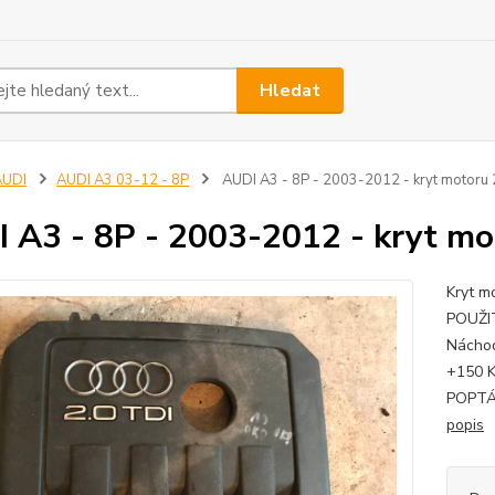
Hledat
AUDI
AUDI A3 03-12 - 8P
AUDI A3 - 8P - 2003-2012 - kryt motoru 
 A3 - 8P - 2003-2012 - kryt mo
Kryt m
POUŽIT
Náchod
+150 K
POPTÁV
popis