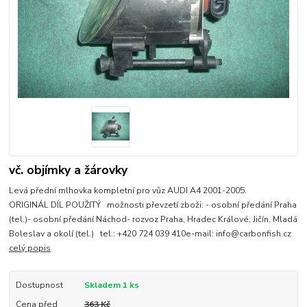
vč. objímky a žárovky
Levá přední mlhovka kompletní pro vůz AUDI A4 2001-2005.
ORIGINÁL DÍL POUŽITÝ možnosti převzetí zboži: - osobní předání Praha
(tel.)- osobní předání Náchod- rozvoz Praha, Hradec Králové, Jičín, Mladá
Boleslav a okolí (tel.) tel.: +420 724 039 410e-mail: info@carbonfish.cz
celý popis
Dostupnost
Skladem 1 ks
Cena před
363 Kč