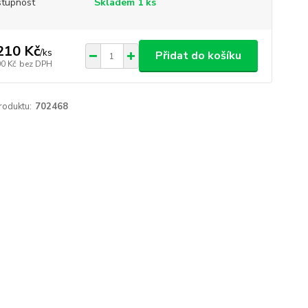
tupnost
Skladem 1 ks
210 Kč
/
ks
Přidat do košíku
00 Kč
bez DPH
roduktu:
702468