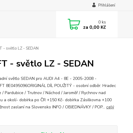
Přihlášení
0
ks
za
0,00 Kč
T - světlo LZ - SEDAN
T - světlo LZ - SEDAN
adní světlo SEDAN pro AUDI A4 - 8E - 2005-2008 -
FT 8E0495096ORIGINÁL DÍL POUŽITÝ - osobní odběr: Hradec
e / Pardubice / Trutnov / Náchod / Jaroměř / Rychnov nad
u a okolí- dobírka po ČR +150 Kč- dobírka Zásilkovna +100
žnost zaslaní na Slovensko INFO / OBJEDNÁVKY / POP...
celý