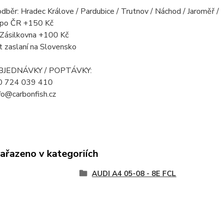
odběr: Hradec Králove / Pardubice / Trutnov / Náchod / Jaroměř 
a po ČR +150 Kč
 Zásilkovna +100 Kč
t zaslaní na Slovensko
OBJEDNÁVKY / POPTÁVKY:
20 724 039 410
nfo@carbonfish.cz
zařazeno v kategoriích
AUDI A4 05-08 - 8E FCL