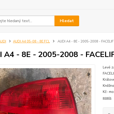
Hledat
AUDI
AUDI A4 05-08 - 8E FCL
AUDI A4 - 8E - 2005-2008 - FACELIF
 A4 - 8E - 2005-2008 - FACELIF
Levé z
FACELI
Králov
Kněžno
Kč- mo
popis