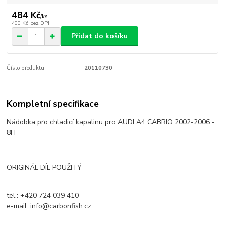
484 Kč
/
ks
400 Kč
bez DPH
Přidat do košíku
Číslo produktu:
20110730
Kompletní specifikace
Nádobka pro chladicí kapalinu pro AUDI A4 CABRIO 2002-2006 -
8H
ORIGINÁL DÍL POUŽITÝ
tel.: +420 724 039 410
e-mail: info@carbonfish.cz