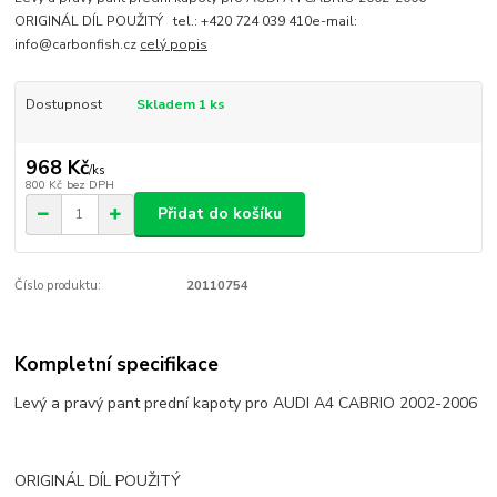
ORIGINÁL DÍL POUŽITÝ tel.: +420 724 039 410e-mail:
info@carbonfish.cz
celý popis
Dostupnost
Skladem 1 ks
968 Kč
/
ks
800 Kč
bez DPH
Přidat do košíku
Číslo produktu:
20110754
Kompletní specifikace
Levý a pravý pant prední kapoty pro AUDI A4 CABRIO 2002-2006
ORIGINÁL DÍL POUŽITÝ