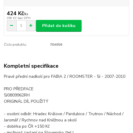
424 Kč
/
ks
350 Kč
bez DPH
Přidat do košíku
Číslo produktu:
704056
Kompletní specifikace
Pravé přední nadkolí pro FABIA 2 / ROOMSTER - 5J - 2007-2010
PRO PŘEDFACE
5J0809962RH
ORIGINÁL DÍL POUŽITÝ
- osobní odběr: Hradec Králove / Pardubice / Trutnov / Náchod /
Jaroměř / Rychnov nad Kněžnou a okolí
- dobírka po ČR +150 Kč
- možnost zaslaní na Slovensko (tel.)