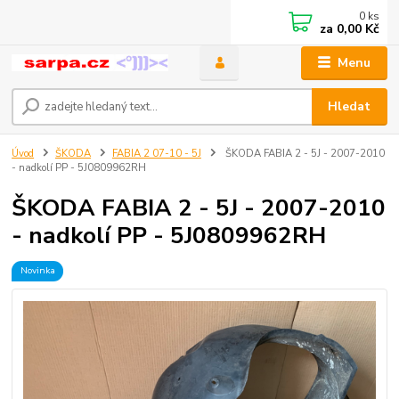
0
ks
za
0,00 Kč
Menu
Hledat
Úvod
ŠKODA
FABIA 2 07-10 - 5J
ŠKODA FABIA 2 - 5J - 2007-2010
- nadkolí PP - 5J0809962RH
ŠKODA FABIA 2 - 5J - 2007-2010
- nadkolí PP - 5J0809962RH
Novinka