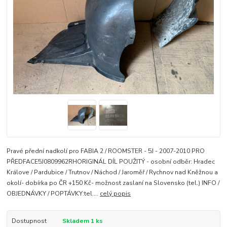
Pravé přední nadkolí pro FABIA 2 / ROOMSTER - 5J - 2007-2010 PRO
PŘEDFACE5J0809962RHORIGINÁL DÍL POUŽITÝ - osobní odběr: Hradec
Králove / Pardubice / Trutnov / Náchod / Jaroměř / Rychnov nad Kněžnou a
okolí- dobírka po ČR +150 Kč- možnost zaslaní na Slovensko (tel.) INFO /
OBJEDNÁVKY / POPTÁVKY:tel....
celý popis
Dostupnost
Skladem 1 ks