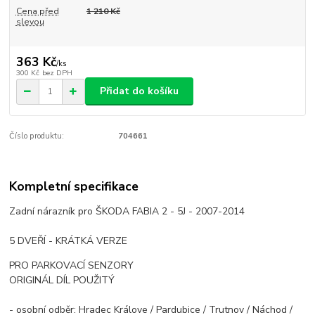
Cena před
1 210 Kč
slevou
363 Kč
/
ks
300 Kč
bez DPH
Přidat do košíku
Číslo produktu:
704661
Kompletní specifikace
Zadní nárazník pro ŠKODA FABIA 2 - 5J - 2007-2014
5 DVEŘÍ - KRÁTKÁ VERZE
PRO PARKOVACÍ SENZORY
ORIGINÁL DÍL POUŽITÝ
- osobní odběr: Hradec Králove / Pardubice / Trutnov / Náchod /