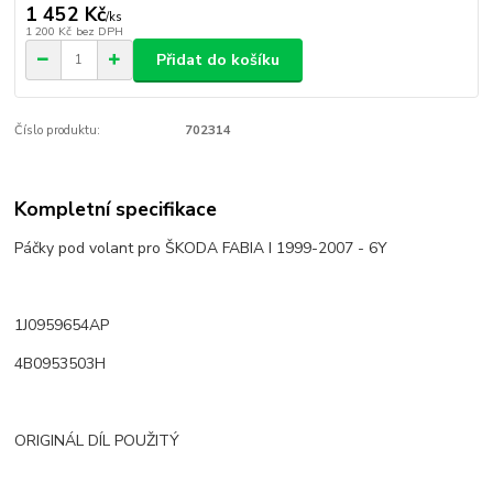
1 452 Kč
/
ks
1 200 Kč
bez DPH
Přidat do košíku
Číslo produktu:
702314
Kompletní specifikace
Páčky pod volant pro
ŠKODA FABIA I 1999-2007 - 6Y
1J0959654AP
4B0953503H
ORIGINÁL DÍL POUŽITÝ