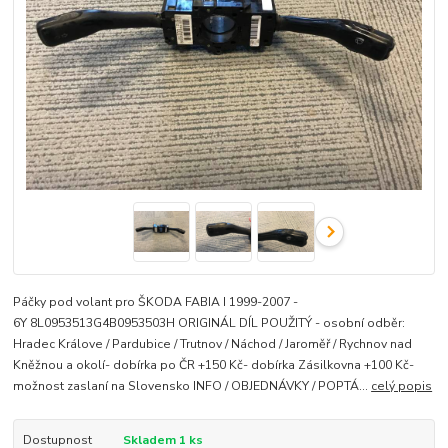
Páčky pod volant pro ŠKODA FABIA I 1999-2007 -
6Y 8L0953513G4B0953503H ORIGINÁL DÍL POUŽITÝ - osobní odběr:
Hradec Králove / Pardubice / Trutnov / Náchod / Jaroměř / Rychnov nad
Kněžnou a okolí- dobírka po ČR +150 Kč- dobírka Zásilkovna +100 Kč-
možnost zaslaní na Slovensko INFO / OBJEDNÁVKY / POPTÁ...
celý popis
Dostupnost
Skladem 1 ks