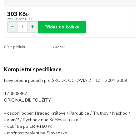
303 Kč
/
ks
250 Kč
bez DPH
Přidat do košíku
Číslo produktu:
702793
Kompletní specifikace
Levý přední podběh pro ŠKODA OCTAVIA 2 - 1Z - 2004-2009
1Z0809957
ORIGINÁL DÍL POUŽITÝ
- osobní odběr: Hradec Králove / Pardubice / Trutnov / Náchod /
Jaroměř / Rychnov nad Kněžnou a okolí
- dobírka po ČR +150 Kč
- možnost zaslaní na Slovensko