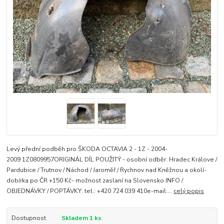
Levý přední podběh pro ŠKODA OCTAVIA 2 - 1Z - 2004-
2009 1Z0809957ORIGINÁL DÍL POUŽITÝ - osobní odběr: Hradec Králove /
Pardubice / Trutnov / Náchod / Jaroměř / Rychnov nad Kněžnou a okolí-
dobírka po ČR +150 Kč- možnost zaslaní na Slovensko INFO /
OBJEDNÁVKY / POPTÁVKY: tel.: +420 724 039 410e-mail:...
celý popis
Dostupnost
Skladem 1 ks