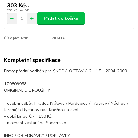
303 Kč
/
ks
250 Kč
bez DPH
Přidat do košíku
Číslo produktu:
702414
Kompletní specifikace
Pravý přední podběh pro ŠKODA OCTAVIA 2 - 1Z - 2004-2009
1Z0809958
ORIGINÁL DÍL POUŽITÝ
- osobní odběr: Hradec Králove / Pardubice / Trutnov / Náchod /
Jaroměř / Rychnov nad Kněžnou a okolí
- dobírka po ČR +150 Kč
- možnost zaslaní na Slovensko
INFO / OBJEDNÁVKY / POPTÁVKY: