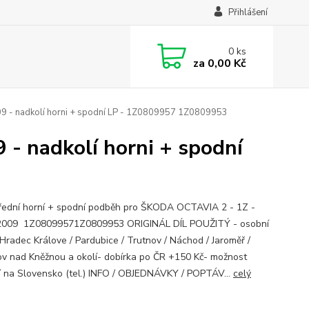
Přihlášení
0
ks
za
0,00 Kč
 - nadkolí horni + spodní LP - 1Z0809957 1Z0809953
- nadkolí horni + spodní
řední horní + spodní podběh pro ŠKODA OCTAVIA 2 - 1Z -
2009 1Z08099571Z0809953 ORIGINÁL DÍL POUŽITÝ - osobní
 Hradec Králove / Pardubice / Trutnov / Náchod / Jaroměř /
v nad Kněžnou a okolí- dobírka po ČR +150 Kč- možnost
í na Slovensko (tel.) INFO / OBJEDNÁVKY / POPTÁV...
celý