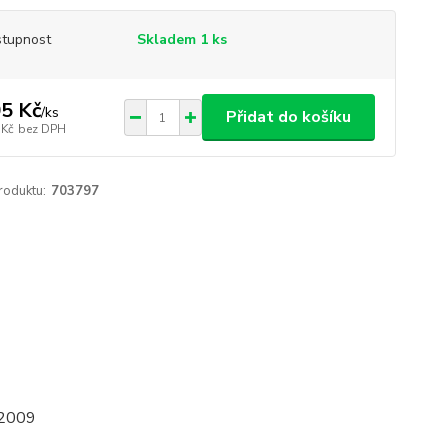
tupnost
Skladem 1 ks
5 Kč
/
ks
Přidat do košíku
 Kč
bez DPH
roduktu:
703797
4-2009