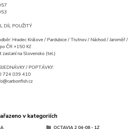
957
953
L DÍL POUŽITÝ
odběr: Hradec Králove / Pardubice / Trutnov / Náchod / Jaroměř 
a po ČR +150 Kč
 zaslaní na Slovensko (tel.)
OBJEDNÁVKY / POPTÁVKY:
20 724 039 410
nfo@carbonfish.cz
zařazeno v kategoriích
DA
OCTAVIA 2 04-08 - 1Z