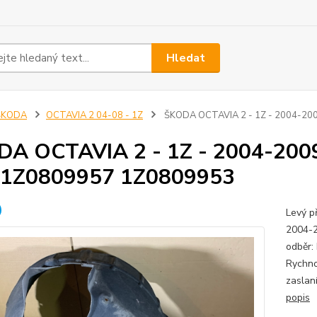
Hledat
ŠKODA
OCTAVIA 2 04-08 - 1Z
ŠKODA OCTAVIA 2 - 1Z - 2004-2009
A OCTAVIA 2 - 1Z - 2004-2009 
- 1Z0809957 1Z0809953
Levý p
2004-
odběr:
Rychno
zaslan
popis