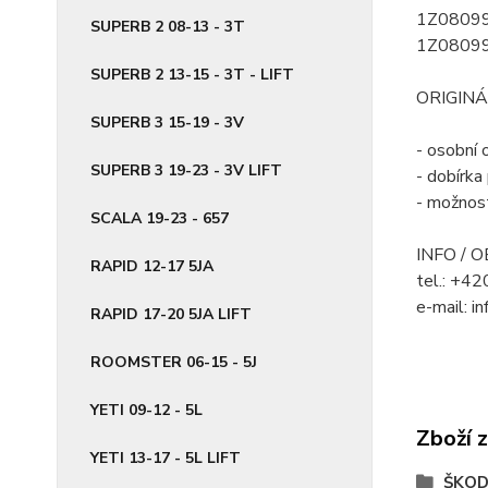
1Z0809
SUPERB 2 08-13 - 3T
1Z0809
SUPERB 2 13-15 - 3T - LIFT
ORIGINÁ
SUPERB 3 15-19 - 3V
- osobní 
SUPERB 3 19-23 - 3V LIFT
- dobírk
- možnost
SCALA 19-23 - 657
INFO / 
RAPID 12-17 5JA
tel.: +4
e-mail: i
RAPID 17-20 5JA LIFT
ROOMSTER 06-15 - 5J
YETI 09-12 - 5L
Zboží 
YETI 13-17 - 5L LIFT
ŠKO