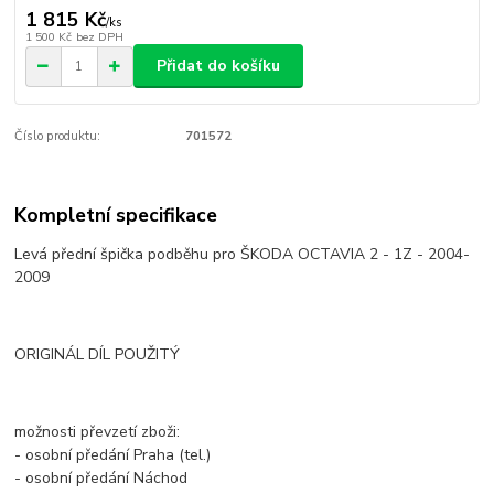
1 815 Kč
/
ks
1 500 Kč
bez DPH
Přidat do košíku
Číslo produktu:
701572
Kompletní specifikace
Lev
á přední špička podběhu pro
ŠKODA OCTAVIA 2 - 1Z - 2004-
2009
ORIGINÁL DÍL POUŽITÝ
možnosti převzetí zboži:
- osobní předání Praha (tel.)
- osobní předání Náchod