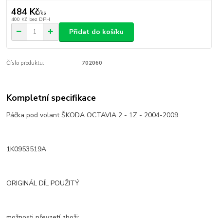
484 Kč
/
ks
400 Kč
bez DPH
Přidat do košíku
Číslo produktu:
702060
Kompletní specifikace
Páčka pod volant ŠKODA OCTAVIA 2 - 1Z - 2004-2009
1K0953519A
ORIGINÁL DÍL POUŽITÝ
možnosti převzetí zboži: