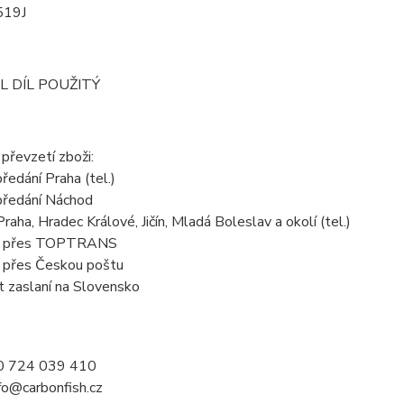
519J
L DÍL POUŽITÝ
převzetí zboži:
předání Praha (tel.)
 předání Náchod
Praha, Hradec Králové, Jičín, Mladá Boleslav a okolí (tel.)
em přes TOPTRANS
m přes Českou poštu
t zaslaní na Slovensko
20 724 039 410
nfo@carbonfish.cz