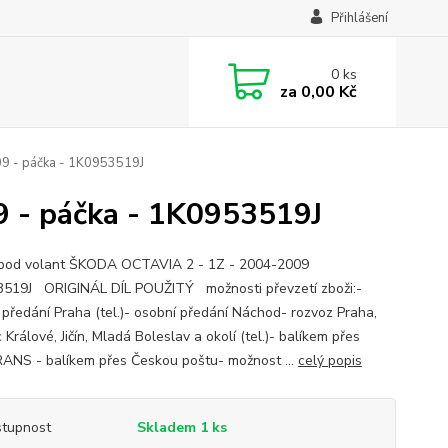
Přihlášení
0
ks
za
0,00 Kč
9 - páčka - 1K0953519J
 - páčka - 1K0953519J
 pod volant ŠKODA OCTAVIA 2 - 1Z - 2004-2009
519J ORIGINÁL DÍL POUŽITÝ možnosti převzetí zboži:-
 předání Praha (tel.)- osobní předání Náchod- rozvoz Praha,
Králové, Jičín, Mladá Boleslav a okolí (tel.)- balíkem přes
NS - balíkem přes Českou poštu- možnost ...
celý popis
tupnost
Skladem 1 ks