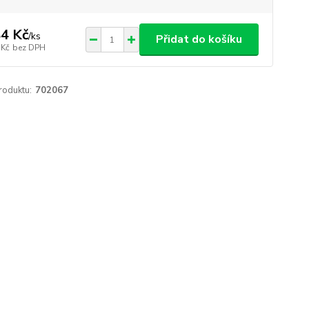
4 Kč
/
ks
Přidat do košíku
 Kč
bez DPH
roduktu:
702067