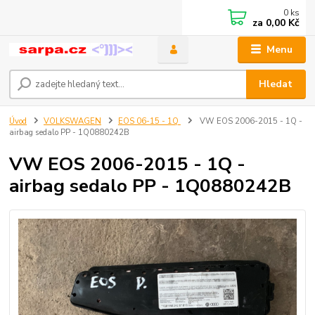
0
ks
za
0,00 Kč
Menu
Hledat
Úvod
VOLKSWAGEN
EOS 06-15 - 1Q
VW EOS 2006-2015 - 1Q -
airbag sedalo PP - 1Q0880242B
VW EOS 2006-2015 - 1Q -
airbag sedalo PP - 1Q0880242B