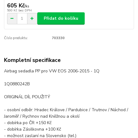
605 Kč
/
ks
500 Kč
bez DPH
Přidat do košíku
Číslo produktu:
703330
Kompletní specifikace
Airbag sedadla PP pro VW EOS 2006-2015 - 1Q
1Q0880242B
ORIGINÁL DÍL POUŽITÝ
- osobní odběr: Hradec Králove / Pardubice / Trutnov / Náchod /
Jaroměř / Rychnov nad Kněžnou a okolí
- dobírka po ČR +150 Kč
- dobírka Zásilkovna +100 Kč
- možnost zaslaní na Slovensko (tel.)