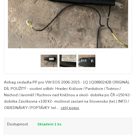
Airbag sedadla PP pro VW EOS 2006-2015 - 1Q 1Q0880242B ORIGINÁL
DÍL POUŽITÝ - osobní odběr: Hradec Králove / Pardubice / Trutnov /
Náchod / Jaroměř / Rychnov nad Kněžnou a okolí- dobírka po ČR +150 Kč-
dobírka Zásilkovna +100 Kč- možnost zaslaní na Slovensko (tel.) INFO /
OBJEDNÁVKY / POPTÁVKY: tel....
celý popis
Dostupnost
Skladem 1 ks