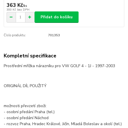
363 Kč
/
ks
300 Kč
bez DPH
Přidat do košíku
Číslo produktu:
701353
Kompletní specifikace
Prostřední mřížka nárazníku pro VW GOLF 4 - 1J - 1997-2003
ORIGINÁL DÍL POUŽITÝ
možnosti převzetí zboži:
- osobní předání Praha (tel.)
- osobní předání Náchod
- rozvoz Praha, Hradec Králové, Jičín, Mladá Boleslav a okolí (tel.)