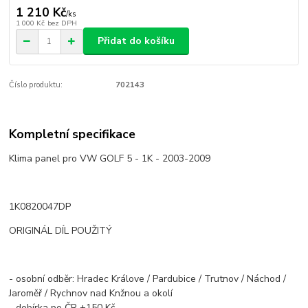
1 210 Kč
/
ks
1 000 Kč
bez DPH
Přidat do košíku
Číslo produktu:
702143
Kompletní specifikace
Klima panel pro VW GOLF 5 - 1K - 2003-2009
1K0820047DP
ORIGINÁL DÍL POUŽITÝ
- osobní odběr: Hradec Králove / Pardubice / Trutnov / Náchod /
Jaroměř / Rychnov nad Knžnou a okolí
- dobírka po ČR +150 Kč