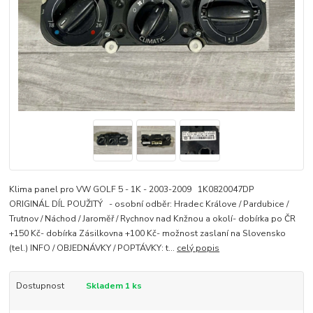
Klima panel pro VW GOLF 5 - 1K - 2003-2009 1K0820047DP
ORIGINÁL DÍL POUŽITÝ - osobní odběr: Hradec Králove / Pardubice /
Trutnov / Náchod / Jaroměř / Rychnov nad Knžnou a okolí- dobírka po ČR
+150 Kč- dobírka Zásilkovna +100 Kč- možnost zaslaní na Slovensko
(tel.) INFO / OBJEDNÁVKY / POPTÁVKY: t...
celý popis
Dostupnost
Skladem 1 ks