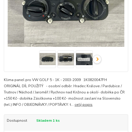
Klima panel pro VW GOLF 5 - 1K - 2003-2009 1K0820047FH
ORIGINÁL DÍL POUŽITÝ - osobní odběr: Hradec Králove / Pardubice /
Trutnov / Náchod / Jaroměř / Rychnov nad Knžnou a okolí- dobírka po ČR
+150 Kč- dobírka Zásilkovna +100 Kč- možnost zaslaní na Slovensko
(tel.) INFO / OBJEDNÁVKY / POPTÁVKY: t...
celý popis
Dostupnost
Skladem 1 ks