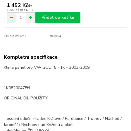
1 452 Kč
/
ks
1 200 Kč
bez DPH
Přidat do košíku
Číslo produktu:
702054
Kompletní specifikace
Klima panel pro VW GOLF 5 - 1K - 2003-2009
1K0820047FH
ORIGINÁL DÍL POUŽITÝ
- osobní odběr: Hradec Králove / Pardubice / Trutnov / Náchod /
Jaroměř / Rychnov nad Knžnou a okolí
- dobírka po ČR +150 Kč