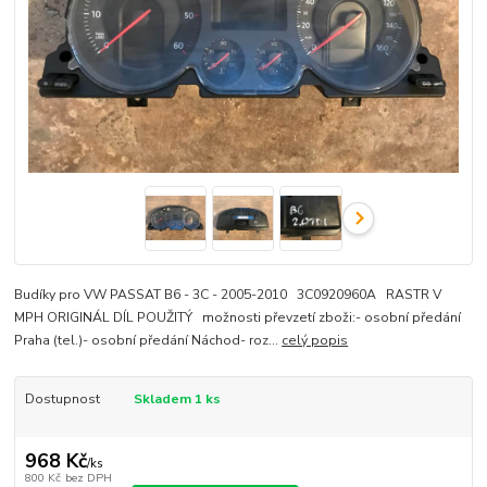
Budíky pro VW PASSAT B6 - 3C - 2005-2010 3C0920960A RASTR V
MPH ORIGINÁL DÍL POUŽITÝ možnosti převzetí zboži:- osobní předání
Praha (tel.)- osobní předání Náchod- roz...
celý popis
Dostupnost
Skladem 1 ks
968 Kč
/
ks
800 Kč
bez DPH