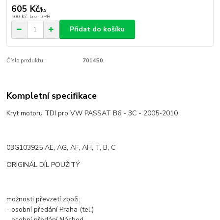
605 Kč
/
ks
500 Kč
bez DPH
Přidat do košíku
Číslo produktu:
701450
Kompletní specifikace
Kryt motoru TDI pro VW PASSAT B6 - 3C - 2005-2010
03G103925 AE, AG, AF, AH, T, B, C
ORIGINÁL DÍL POUŽITÝ
možnosti převzetí zboži:
- osobní předání Praha (tel.)
- osobní předání Náchod