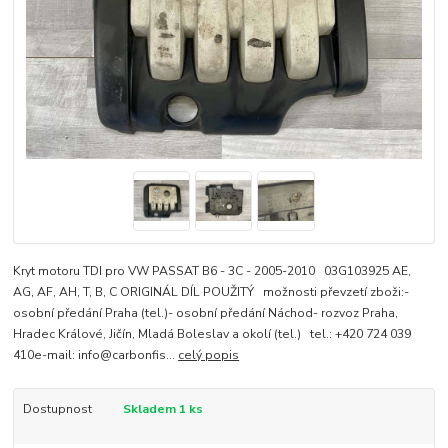
Kryt motoru TDI pro VW PASSAT B6 - 3C - 2005-2010 03G103925 AE,
AG, AF, AH, T, B, C ORIGINÁL DÍL POUŽITÝ možnosti převzetí zboži:-
osobní předání Praha (tel.)- osobní předání Náchod- rozvoz Praha,
Hradec Králové, Jičín, Mladá Boleslav a okolí (tel.) tel.: +420 724 039
410e-mail: info@carbonfis...
celý popis
Dostupnost
Skladem 1 ks