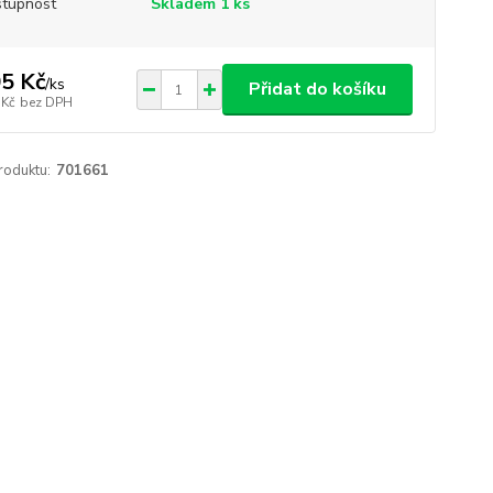
tupnost
Skladem 1 ks
5 Kč
/
ks
Přidat do košíku
 Kč
bez DPH
roduktu:
701661