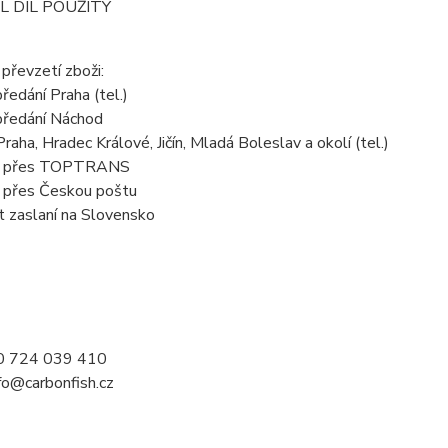
L DÍL POUŽITÝ
převzetí zboži:
předání Praha (tel.)
 předání Náchod
Praha, Hradec Králové, Jičín, Mladá Boleslav a okolí (tel.)
em přes TOPTRANS
m přes Českou poštu
t zaslaní na Slovensko
20 724 039 410
nfo@carbonfish.cz