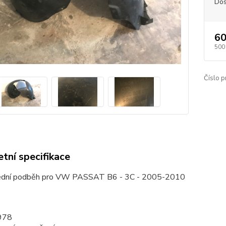
Dos
60
500
Číslo p
tní specifikace
ední podběh pro VW PASSAT B6 - 3C - 2005-2010
978