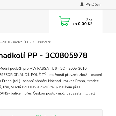
Přihlášení
0
ks
za
0,00 Kč
2010 - nadkolí PP - 3C0805978
nadkolí PP - 3C0805978
přední podběh pro VW PASSAT B6 - 3C - 2005-2010
978ORIGINÁL DÍL POUŽITÝ možnosti převzetí zboži:- osobní
í Praha (tel.)- osobní předání Náchod- rozvoz Praha, Hradec
, Jičín, Mladá Boleslav a okolí (tel.)- balíkem přes
NS- balíkem přes Českou poštu- možnost zaslaní ...
celý