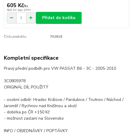
605 Kč
/
ks
500 Kč
bez DPH
Přidat do košíku
Číslo produktu:
702818
Kompletní specifikace
Pravý přední podběh pro VW PASSAT B6 - 3C - 2005-2010
3C0805978
ORIGINÁL DÍL POUŽITÝ
- osobní odběr: Hradec Králove / Pardubice / Trutnov / Náchod /
Jaroměř / Rychnov nad Kněžnou a okolí
- dobírka po ČR +150 Kč
- možnost zaslaní na Slovensko
INFO / OBJEDNÁVKY / POPTÁVKY: