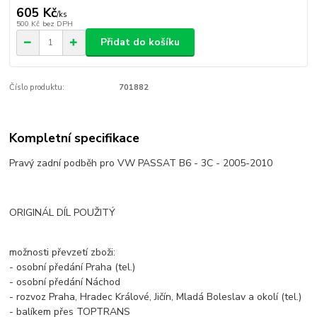
605 Kč
/
ks
500 Kč
bez DPH
Přidat do košíku
Číslo produktu:
701882
Kompletní specifikace
Pravý zadní podběh pro VW PASSAT B6 - 3C - 2005-2010
ORIGINÁL DÍL POUŽITÝ
možnosti převzetí zboži:
- osobní předání Praha (tel.)
- osobní předání Náchod
- rozvoz Praha, Hradec Králové, Jičín, Mladá Boleslav a okolí (tel.)
- balíkem přes TOPTRANS