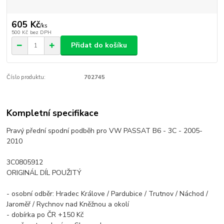
605 Kč
/
ks
500 Kč
bez DPH
Přidat do košíku
Číslo produktu:
702745
Kompletní specifikace
Pravý přední spodní podběh pro VW PASSAT B6 - 3C - 2005-
2010
3C0805912
ORIGINÁL DÍL POUŽITÝ
- osobní odběr: Hradec Králove / Pardubice / Trutnov / Náchod /
Jaroměř / Rychnov nad Kněžnou a okolí
- dobírka po ČR +150 Kč