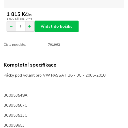
1 815 Kč
/
ks
1 500 Kč
bez DPH
Přidat do košíku
Číslo produktu:
701962
Kompletní specifikace
Páčky pod volant pro VW PASSAT B6 - 3C - 2005-2010
3C0953549A
3C9953507C
3C9953513C
3C0959653