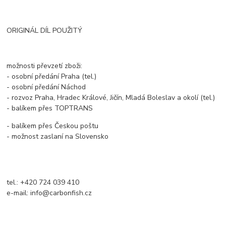
ORIGINÁL DÍL POUŽITÝ
možnosti převzetí zboži:
- osobní předání Praha (tel.)
- osobní předání Náchod
- rozvoz Praha, Hradec Králové, Jičín, Mladá Boleslav a okolí (tel.)
- balíkem přes TOPTRANS
- balíkem přes Českou poštu
- možnost zaslaní na Slovensko
tel.: +420 724 039 410
e-mail: info@carbonfish.cz