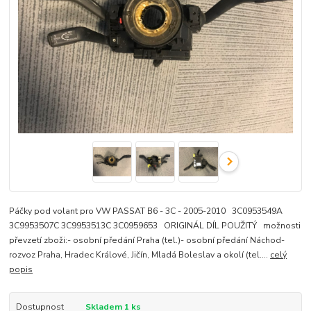
Páčky pod volant pro VW PASSAT B6 - 3C - 2005-2010 3C0953549A
3C9953507C 3C9953513C 3C0959653 ORIGINÁL DÍL POUŽITÝ možnosti
převzetí zboži:- osobní předání Praha (tel.)- osobní předání Náchod-
rozvoz Praha, Hradec Králové, Jičín, Mladá Boleslav a okolí (tel....
celý
popis
Dostupnost
Skladem 1 ks