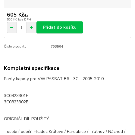
605 Kč
/
ks
500 Kč
bez DPH
Přidat do košíku
Číslo produktu:
703504
Kompletní specifikace
Panty kapoty pro VW PASSAT B6 - 3C - 2005-2010
3C0823301E
3C0823302E
ORIGINÁL DÍL POUŽITÝ
- osobní odběr: Hradec Králove / Pardubice / Trutnov / Náchod /