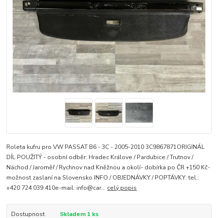
Roleta kufru pro VW PASSAT B6 - 3C - 2005-2010 3C9867871ORIGINÁL
DÍL POUŽITÝ - osobní odběr: Hradec Králove / Pardubice / Trutnov /
Náchod / Jaroměř / Rychnov nad Kněžnou a okolí- dobírka po ČR +150 Kč-
možnost zaslaní na Slovensko INFO / OBJEDNÁVKY / POPTÁVKY: tel.:
+420 724 039 410e-mail: info@car...
celý popis
Dostupnost
Skladem 1 ks