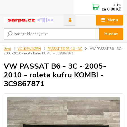
0
ks
za
0,00 Kč
Menu
Hledat
Úvod
VOLKSWAGEN
PASSAT B6 05-10 - 3C
VW PASSAT B6 - 3C -
2005-2010 - roleta kufru KOMBI - 3C9867871
VW PASSAT B6 - 3C - 2005-
2010 - roleta kufru KOMBI -
3C9867871