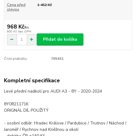
Cena před
1 452 Kč
slevou
968 Kč
/
ks
800 Kč
bez DPH
Přidat do košíku
Číslo produktu:
705451
Kompletní specifikace
Levé přední nadkolí pro AUDI A3 - 8Y - 2020-2024
8Y0821171K
ORIGNÁL DÍL POUŽITÝ
- osobní odběr: Hradec Králove / Pardubice / Trutnov / Náchod /
Jaroměř / Rychnov nad Kněžnou a okolí
- dobírka ČR +150 Kč