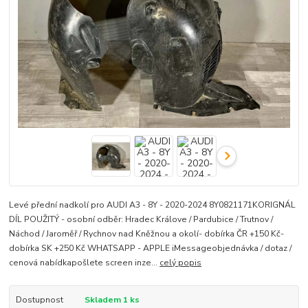
Levé přední nadkolí pro AUDI A3 - 8Y - 2020-2024 8Y0821171KORIGNÁL
DÍL POUŽITÝ - osobní odběr: Hradec Králove / Pardubice / Trutnov /
Náchod / Jaroměř / Rychnov nad Kněžnou a okolí- dobírka ČR +150 Kč-
dobírka SK +250 Kč WHATSAPP - APPLE iMessageobjednávka / dotaz /
cenová nabídkapošlete screen inze...
celý popis
Dostupnost
Skladem 1 ks