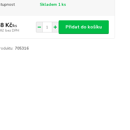
tupnost
Skladem 1 ks
8 Kč
/
ks
Přidat do košíku
 Kč
bez DPH
roduktu:
705316