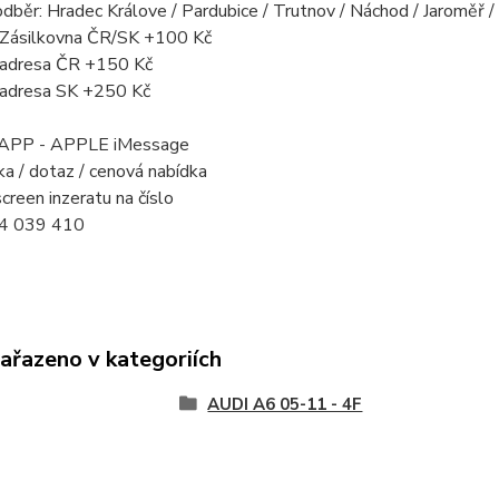
odběr: Hradec Králove / Pardubice / Trutnov / Náchod / Jaroměř 
a Zásilkovna ČR/SK +100 Kč
a adresa ČR +150 Kč
a adresa SK +250 Kč
PP - APPLE iMessage
a / dotaz / cenová nabídka
creen inzeratu na číslo
4 039 410
zařazeno v kategoriích
AUDI A6 05-11 - 4F