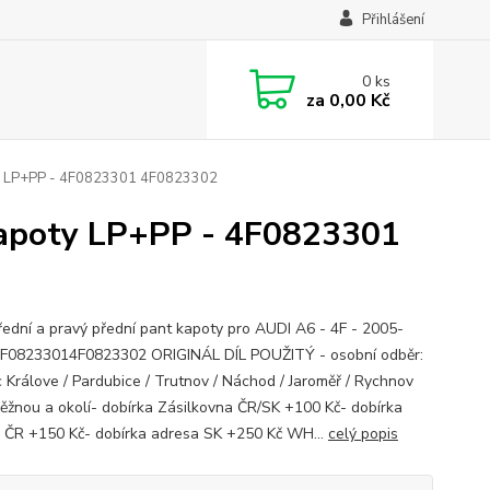
Přihlášení
0
ks
za
0,00 Kč
ty LP+PP - 4F0823301 4F0823302
kapoty LP+PP - 4F0823301
řední a pravý přední pant kapoty pro AUDI A6 - 4F - 2005-
F08233014F0823302 ORIGINÁL DÍL POUŽITÝ - osobní odběr:
 Králove / Pardubice / Trutnov / Náchod / Jaroměř / Rychnov
ěžnou a okolí- dobírka Zásilkovna ČR/SK +100 Kč- dobírka
 ČR +150 Kč- dobírka adresa SK +250 Kč WH...
celý popis