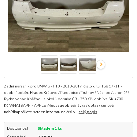
Zadní nárazník pro BMW 5 - F10 - 2010-2017 číslo dílu: 158 57711 -
osobní odběr: Hradec Králove / Pardubice / Trutnov / Náchod / Jaroměř /
Rychnov nad Kněžnou a okolí- dobírka ČR +350 Kč- dobírka SK +700
Kč WHATSAPP - APPLE iMessageobjednávka / dotaz / cenová
nabídkapošlete screen inzeratu na číslo...
celý popis
Dostupnost
Skladem 1 ks