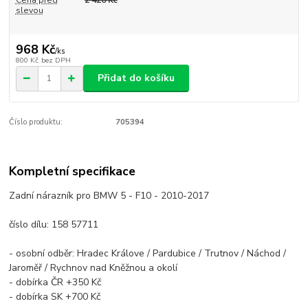
Cena před
2 420 Kč
slevou
968 Kč
/
ks
800 Kč
bez DPH
Přidat do košíku
Číslo produktu:
705394
Kompletní specifikace
Zadní nárazník pro BMW 5 - F10 - 2010-2017
číslo dílu: 158 57711
- osobní odběr: Hradec Králove / Pardubice / Trutnov / Náchod /
Jaroměř / Rychnov nad Kněžnou a okolí
- dobírka ČR +350 Kč
- dobírka SK +700 Kč