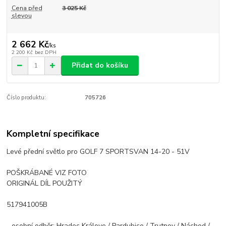
Cena před
3 025 Kč
slevou
2 662 Kč
/
ks
2 200 Kč
bez DPH
Přidat do košíku
Číslo produktu:
705726
Kompletní specifikace
Levé přední světlo pro GOLF 7 SPORTSVAN 14-20 - 51V
POŠKRÁBANÉ VIZ FOTO
ORIGINÁL DÍL POUŽITÝ
517941005B
- osobní odběr: Hradec Králove / Pardubice / Trutnov / Náchod /