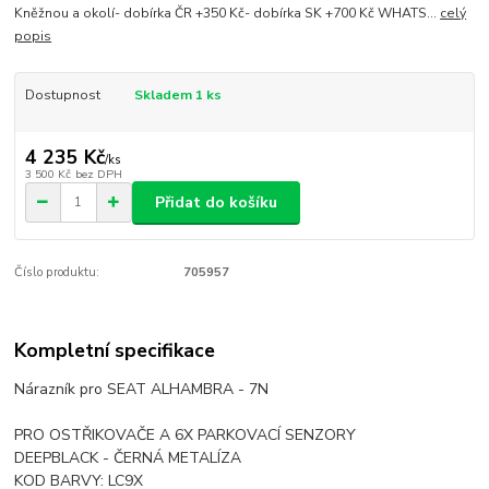
Kněžnou a okolí- dobírka ČR +350 Kč- dobírka SK +700 Kč WHATS...
celý
popis
Dostupnost
Skladem 1 ks
4 235 Kč
/
ks
3 500 Kč
bez DPH
Přidat do košíku
Číslo produktu:
705957
Kompletní specifikace
Nárazník pro SEAT ALHAMBRA - 7N
PRO OSTŘIKOVAČE A 6X PARKOVACÍ SENZORY
DEEPBLACK - ČERNÁ METALÍZA
KOD BARVY: LC9X