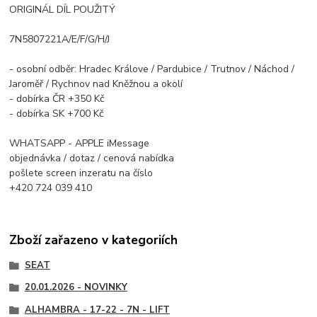
ORIGINÁL DÍL POUŽITÝ
7N5807221A/E/F/G/H/J
- osobní odběr: Hradec Králove / Pardubice / Trutnov / Náchod /
Jaroměř / Rychnov nad Kněžnou a okolí
- dobírka ČR +350 Kč
- dobírka SK +700 Kč
WHATSAPP - APPLE iMessage
objednávka / dotaz / cenová nabídka
pošlete screen inzeratu na číslo
+420 724 039 410
Zboží zařazeno v kategoriích
SEAT
20.01.2026 - NOVINKY
ALHAMBRA - 17-22 - 7N - LIFT