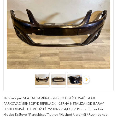
Nárazník pro SEAT ALHAMBRA - 7N PRO OSTŘIKOVAČE A 6X
PARKOVACÍ SENZORYDEEPBLACK - ČERNÁ METALÍZAKOD BARVY:
LC9XORIGINÁL DÍL POUŽITÝ 7N5807221A/E/F/G/H/J - osobní odběr:
Hradec Králove / Pardubice / Trutnov / Náchod / Jaroměř / Rychnov nad