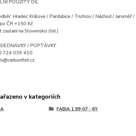
LNÍ POUŽITÝ DÍL
odběr: Hradec Králove / Pardubice / Trutnov / Náchod / Jaroměř 
a po ČR +150 Kč
 zaslaní na Slovensko (tel.)
OBJEDNÁVKY / POPTÁVKY:
20 724 039 410
nfo@carbonfish.cz
zařazeno v kategoriích
DA
FABIA 1 99-07 - 6Y