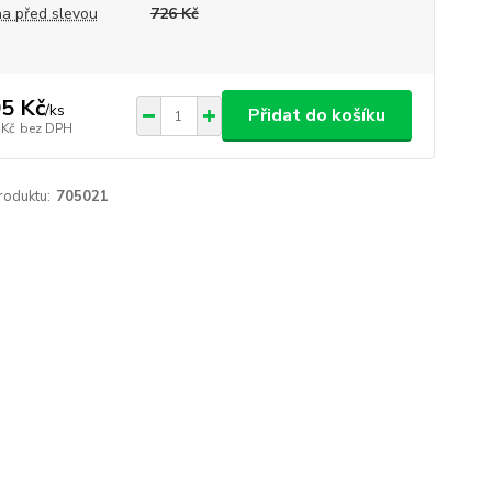
a před slevou
726 Kč
5 Kč
/
ks
Přidat do košíku
 Kč
bez DPH
roduktu:
705021