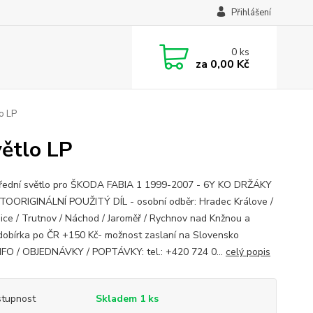
Přihlášení
0
ks
za
0,00 Kč
o LP
ětlo LP
řední světlo pro ŠKODA FABIA 1 1999-2007 - 6Y KO DRŽÁKY
TOORIGINÁLNÍ POUŽITÝ DÍL - osobní odběr: Hradec Králove /
ice / Trutnov / Náchod / Jaroměř / Rychnov nad Knžnou a
 dobírka po ČR +150 Kč- možnost zaslaní na Slovensko
 INFO / OBJEDNÁVKY / POPTÁVKY: tel.: +420 724 0...
celý popis
tupnost
Skladem 1 ks