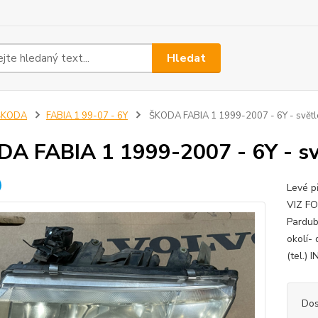
Hledat
ŠKODA
FABIA 1 99-07 - 6Y
ŠKODA FABIA 1 1999-2007 - 6Y - světl
A FABIA 1 1999-2007 - 6Y - sv
Levé p
VIZ FO
Pardub
okolí-
(tel.)
Dos