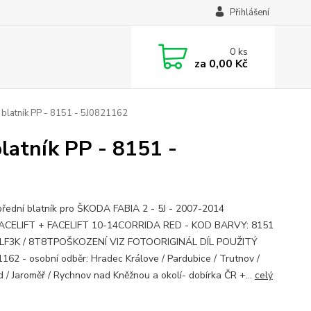
Přihlášení
0
ks
za
0,00 Kč
blatník PP - 8151 - 5J0821162
latník PP - 8151 -
přední blatník pro ŠKODA FABIA 2 - 5J - 2007-2014
ACELIFT + FACELIFT 10-14CORRIDA RED - KOD BARVY: 8151
/ LF3K / 8T8TPOŠKOZENÍ VIZ FOTOORIGINÁL DÍL POUŽITÝ
162 - osobní odběr: Hradec Králove / Pardubice / Trutnov /
 / Jaroměř / Rychnov nad Kněžnou a okolí- dobírka ČR +...
celý