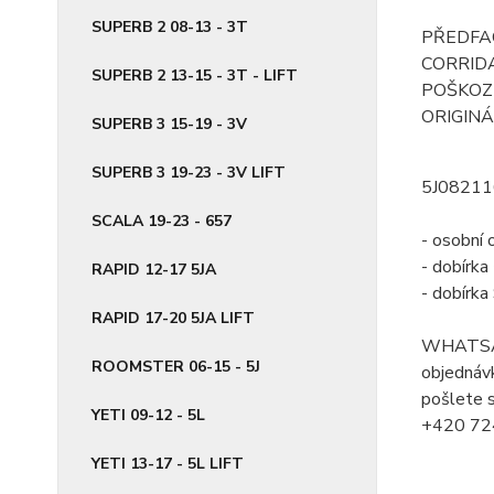
SUPERB 2 08-13 - 3T
PŘEDFAC
CORRIDA
SUPERB 2 13-15 - 3T - LIFT
POŠKOZE
ORIGINÁ
SUPERB 3 15-19 - 3V
SUPERB 3 19-23 - 3V LIFT
5J0821
SCALA 19-23 - 657
- osobní 
- dobírk
RAPID 12-17 5JA
- dobírk
RAPID 17-20 5JA LIFT
WHATSA
ROOMSTER 06-15 - 5J
objednávk
pošlete s
YETI 09-12 - 5L
+420 72
YETI 13-17 - 5L LIFT