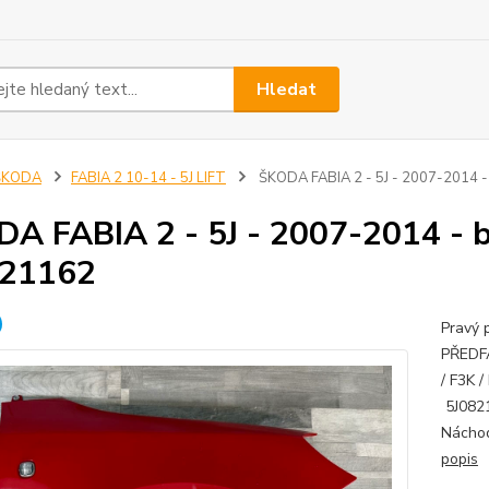
Hledat
ŠKODA
FABIA 2 10-14 - 5J LIFT
ŠKODA FABIA 2 - 5J - 2007-2014 - 
A FABIA 2 - 5J - 2007-2014 - b
821162
Pravý 
PŘEDF
/ F3K 
5J0821
Náchod
popis