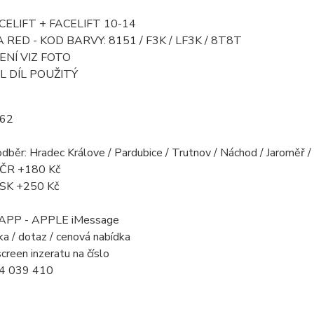
ELIFT + FACELIFT 10-14
 RED - KOD BARVY: 8151 / F3K / LF3K / 8T8T
NÍ VIZ FOTO
L DÍL POUŽITÝ
162
odběr: Hradec Králove / Pardubice / Trutnov / Náchod / Jaroměř 
a ČR +180 Kč
a SK +250 Kč
PP - APPLE iMessage
a / dotaz / cenová nabídka
creen inzeratu na číslo
4 039 410