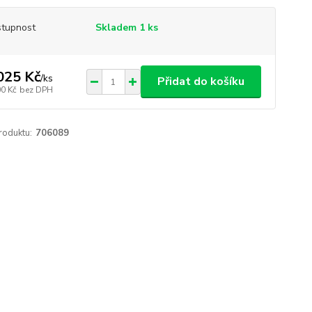
tupnost
Skladem 1 ks
025 Kč
/
ks
Přidat do košíku
00 Kč
bez DPH
roduktu:
706089